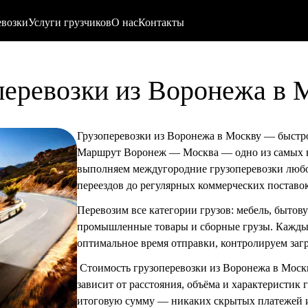
евозки
Услуги грузчиков
О нас
Контакты
перевозки из Воронежа в 
Грузоперевозки из Воронежа в Москву — быстр
Маршрут
Воронеж — Москва
— одно из самых 
выполняем
междугородние грузоперевозки
любо
переездов до регулярных коммерческих поставок
Перевозим все категории грузов: мебель, бытов
промышленные товары и сборные грузы. Кажды
оптимальное время отправки, контролируем загр
Стоимость грузоперевозки из Воронежа в Моск
зависит от расстояния, объёма и характеристик г
итоговую сумму — никаких скрытых платежей и